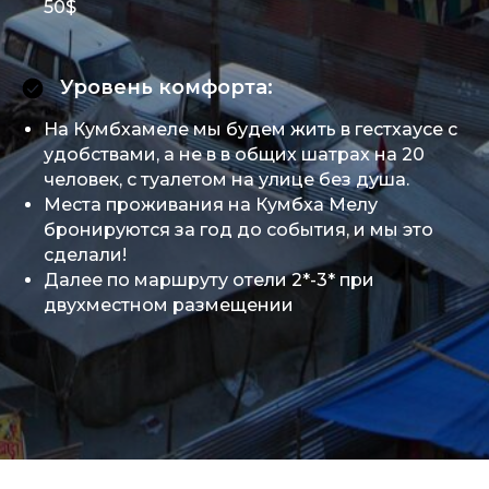
50$
Уровень комфорта:
На Кумбхамеле мы будем жить в гестхаусе с
удобствами, а не в в общих шатрах на 20
человек, с туалетом на улице без душа.
Места проживания на Кумбха Мелу
бронируются за год до события, и мы это
сделали!
Далее по маршруту отели 2*-3* при
двухместном размещении