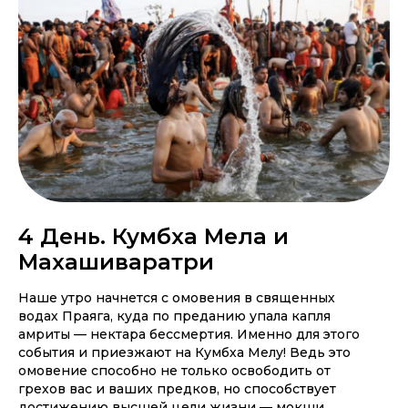
4 День. Кумбха Мела и
Махашиваратри
Наше утро начнется с омовения в священных
водах Праяга, куда по преданию упала капля
амриты — нектара бессмертия. Именно для этого
события и приезжают на Кумбха Мелу! Ведь это
омовение способно не только освободить от
грехов вас и ваших предков, но способствует
достижению высшей цели жизни — мокши