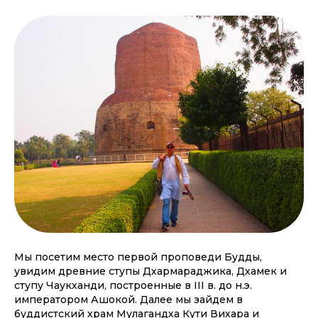
Мы посетим место первой проповеди Будды,
увидим древние ступы Дхармараджика, Дхамек и
ступу Чаукханди, построенные в III в. до н.э.
императором Ашокой. Далее мы зайдем в
буддистский храм Мулагандха Кути Вихара и